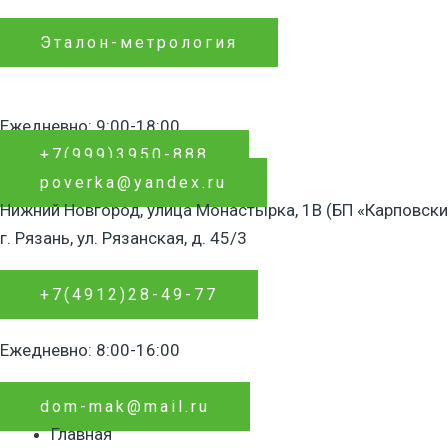
Перейти
к
Эталон-метрология
содержимому
Ежедневно: 9:00-18:00
+7(999)3950-888
poverka@yandex.ru
Нижний Новгород, улица Монастырка, 1В (БП «Карповски
г. Рязань, ул. Рязанская, д. 45/3
+7(4912)28-49-77
Ежедневно: 8:00-16:00
dom-mak@mail.ru
Главная